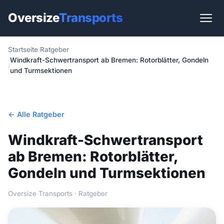
Oversize
Transports
Startseite
Ratgeber
Start
Windkraft-Schwertransport ab Bremen: Rotorblätter, Gondeln
und Turmsektionen
Leistungen
Branchen
← Alle Ratgeber
Länder
Windkraft-Schwertransport
Routen
ab Bremen: Rotorblätter,
Gondeln und Turmsektionen
Ratgeber
Oversize Transports · Ratgeber
Kontakt
EN