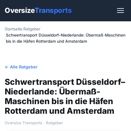
Oversize
Transports
Startseite
Ratgeber
Start
Schwertransport Düsseldorf–Niederlande: Übermaß-Maschinen
bis in die Häfen Rotterdam und Amsterdam
Leistungen
Branchen
← Alle Ratgeber
Länder
Schwertransport Düsseldorf–
Routen
Niederlande: Übermaß-
Maschinen bis in die Häfen
Ratgeber
Rotterdam und Amsterdam
Kontakt
Oversize Transports · Ratgeber
EN